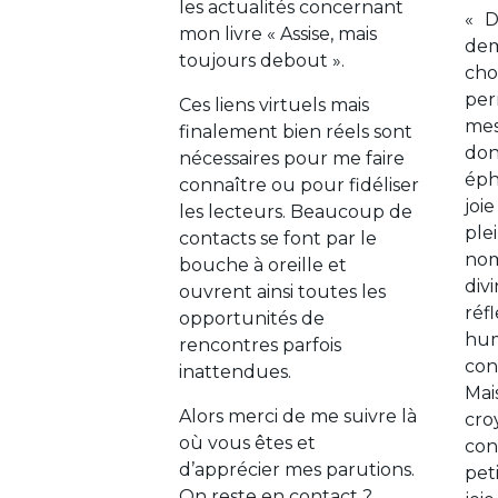
les actualités concernant
« D
mon livre « Assise, mais
de
toujours debout ».
cho
pe
Ces liens virtuels mais
me
finalement bien réels sont
do
nécessaires pour me faire
éph
connaître ou pour fidéliser
joi
les lecteurs. Beaucoup de
ple
contacts se font par le
nom
bouche à oreille et
div
ouvrent ainsi toutes les
réf
opportunités de
hu
rencontres parfois
con
inattendues.
Mai
Alors merci de me suivre là
cr
où vous êtes et
co
d’apprécier mes parutions.
pet
On reste en contact ?