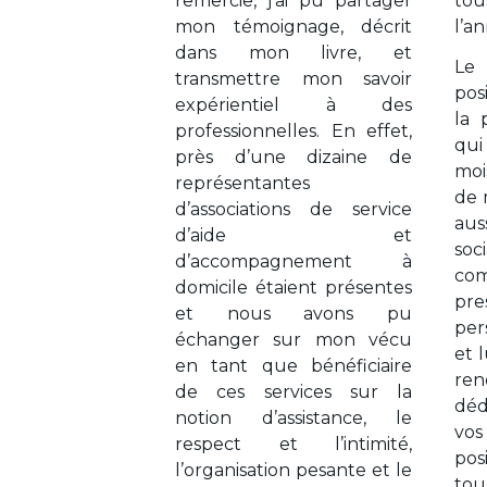
remercie, j’ai pu partager
to
mon témoignage, décrit
l’a
dans mon livre, et
Le 
transmettre mon savoir
pos
expérientiel à des
la 
professionnelles. En effet,
qui
près d’une dizaine de
moi
représentantes
de 
d’associations de service
aus
d’aide et
so
d’accompagnement à
co
domicile étaient présentes
pre
et nous avons pu
per
échanger sur mon vécu
et l
en tant que bénéficiaire
re
de ces services sur la
déd
notion d’assistance, le
vo
respect et l’intimité,
pos
l’organisation pesante et le
tou