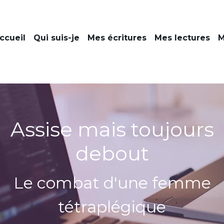
ccueil
Qui suis-je
Mes écritures
Mes lectures
M
Assise mais toujours
debout
Le combat d'une femme
tétraplégique