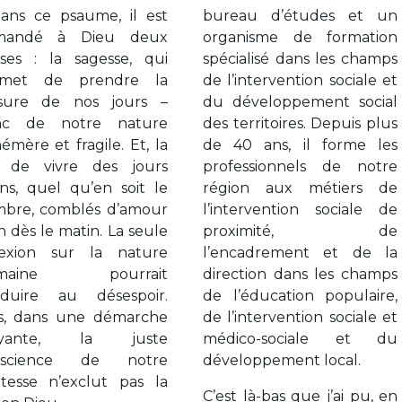
ans ce psaume, il est
bureau d’études et un
mandé à Dieu deux
organisme de formation
ses : la sagesse, qui
spécialisé dans les champs
rmet de prendre la
de l’intervention sociale et
sure de nos jours –
du développement social
nc de notre nature
des territoires.
Depuis plus
émère et fragile. Et, la
de 40 ans, il forme les
e de vivre des jours
professionnels de notre
ins, quel qu’en soit le
région aux métiers de
bre, comblés d’amour
l’intervention sociale de
in dès le matin. La seule
proximité, de
lexion sur la nature
l’encadrement et de la
maine pourrait
direction dans les champs
duire au désespoir.
de l’éducation populaire,
s, dans une démarche
de l’intervention sociale et
oyante, la juste
médico-sociale et du
nscience de notre
développement local.
itesse n’exclut pas la
C’est là-bas que j’ai pu, en