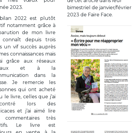
us mes vœux pour
de cet article dans leur
nnée 2023.
bimestriel de janvier/février
2023 de Faire Face.
bilan 2022 est plutôt
itif notamment grâce à
parution de mon livre
 connaît depuis trois
s un vif succès auprès
mes connaissances mais
si grâce aux réseaux
ciaux et à la
mmunication dans la
sse. Je remercie les
sonnes qui ont acheté
u le livre, celles que j’ai
ncontré lors des
icaces et j’ai aimé lire
s commentaires très
itifs. Le livre est
jours en vente à la