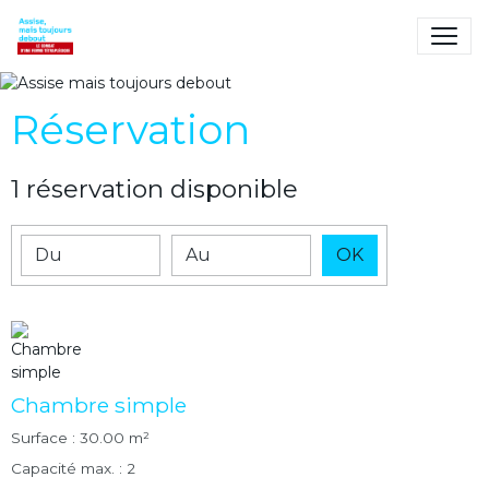
Assise mais toujours
debout
Le combat d'une femme
Réservation
tétraplégique
1 réservation disponible
Date de début
Date de fin
OK
Chambre simple
Surface : 30.00 m²
Capacité max. : 2